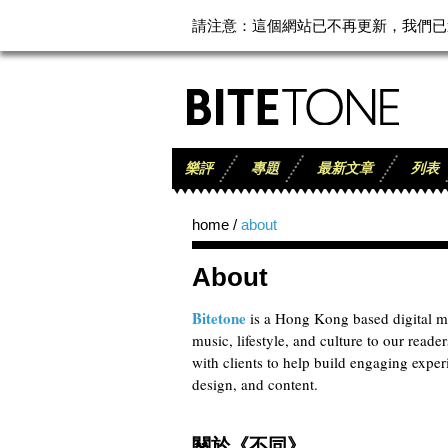
請注意：這個網站已不再更新，我們已遷至
樂評
專題
最新文章
列表
home
/
about
About
Bitetone
is a Hong Kong based digital me
music, lifestyle, and culture to our reade
with clients to help build engaging expe
design, and content.
關於《不同》