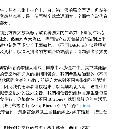
09年，原本只集中推介中、台、港、澳的獨立音樂。但幾年
意義的舞臺，是一個面對全球華語網友，全面推介當代音
部分。
類別方面大放異彩，散發著強大的生命力, 不斷衍生出新
的潮流。然而到今天為止，專門推介西方音樂的華語網上平
錯過了多少？正因如此，《不同 Bitetone》決意填補
及資料，以深入淺出的方式介紹給讀者，引領讀者發掘更
群對音樂有熱情的年輕人組成，團隊中不少是在中、英或其他語
的音樂均有深入的接觸與體會。我們希望透過新的《不同
眾分享當代國際音樂的精髓，並提升大家對不同音樂類型的認識
，因此我們把兩者連接起來，以音樂為切入點，透過生活
掘音樂以外的弦外之音。我們相信音樂能夠貫穿生活每個
行，你都會在《不同 Bitetone》找到屬於你的生活配
Cuetone
，我們亦透過由《不同 Bitetone》衍生的
等合作，策劃富創意及主題性的線上/ 線下活動，把理念
，跟我們分享您的音樂心得與體會，參與《不同