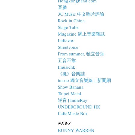
Hongkongband.com
豆瓣
3C Music 中文唱片評論
Rock in China
Stage Tube
Mugazine 網上音樂雜誌
Indievox
Streetvoice
From summer, 独立音乐
五音不靠
Imusichk
《挺》音樂誌
im-no 獨立音樂線上新聞網
Show Banana
Taipei Metal
逆音 | IndieRay
UNDERGROUND HK
IndieMusic Box
NEWS
BUNNY WARREN