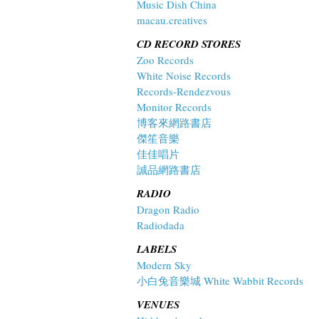
Music Dish China
macau.creatives
CD RECORD STORES
Zoo Records
White Noise Records
Records-Rendezvous
Monitor Records
博客來網路書店
傑笙音樂
佳佳唱片
誠品網路書店
RADIO
Dragon Radio
Radiodada
LABELS
Modern Sky
小白兔音樂城 White Wabbit Records
VENUES