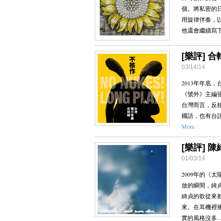
個。將私密的
用旋律伴奏，
他還會繼續寫
[樂評] 
03/14/14
2013年年
《號外》主編
台灣而言，反
國語，也有台
More
[樂評] 陳
01/03/14
2009年的《太
放的瞬間，綺
綺貞的歌從來
來。在耳機裡
實的風格沒多