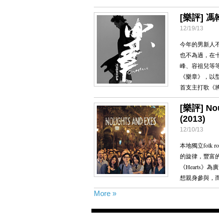
[樂評] 馮
12/19/13
今年的男新人
也不為過，在
峰、容祖兒等
《樂章》，以
首支主打歌《
[樂評] No
(2013)
12/10/13
本地獨立folk 
的旋律，豐富
《Hearts
想親身參與，
More »