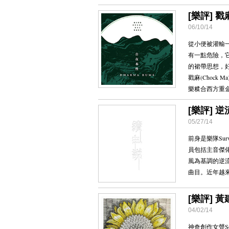
[樂評] 戳
06/10/14
從小便被灌輸
有一點危險，
的裙帶思想，
戳麻(Choc
樂糅合西方重
[樂評] 逆流
05/27/14
前身是樂隊Sur
員包括主音傑佬、
風為基調的逆
曲目。近年越
[樂評] 黃
04/02/14
神奇創作女聲S