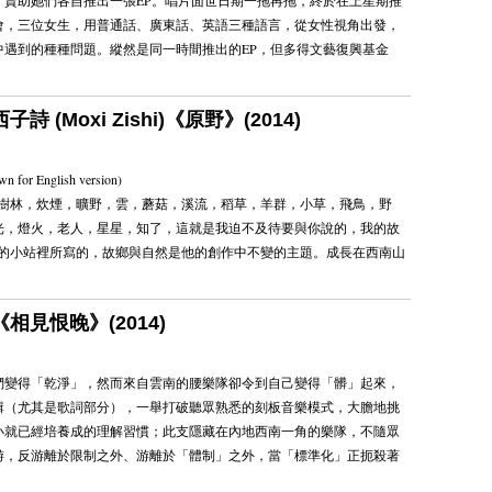
，資助她們各自推出一張EP。唱片面世日期一拖再拖，終於在上星期推
會，三位女生，用普通話、廣東話、英語三種語言，從女性視角出發，
中遇到的種種問題。縱然是同一時間推出的EP，但多得文藝復興基金
子詩 (Moxi Zishi)《原野》(2014)
own for English version)
，樹林，炊煙，曠野，雲，蘑菇，溪流，稻草，羊群，小草，飛鳥，野
光，燈火，老人，星星，知了，這就是我迫不及待要與你說的，我的故
西的小站裡所寫的，故鄉與自然是他的創作中不變的主題。成長在西南山
《相見恨晚》(2014)
們變得「乾淨」，然而來自雲南的腰樂隊卻令到自己變得「髒」起來，
專輯（尤其是歌詞部分），一舉打破聽眾熟悉的刻板音樂模式，大膽地挑
小就已經培養成的理解習慣；此支隱藏在內地西南一角的樂隊，不隨眾
游，反游離於限制之外、游離於「體制」之外，當「標準化」正扼殺著