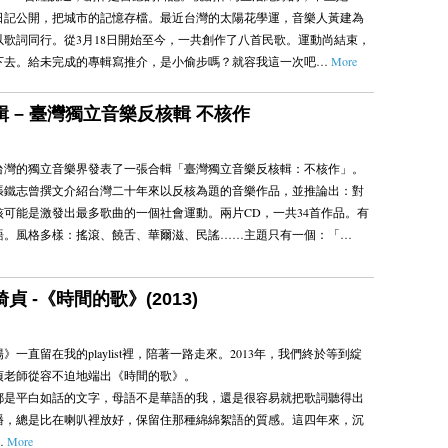
日記公開，把城市的記憶存檔。最近台灣的太陽花學運，音樂人黃建為
以歌詞同行。從3月18日開始至今，一共創作了八首民歌。運動尚結束，
下去。給未完成的專輯寫推介，是小偷步嗎？就容我這一次吧…
More
合輯 – 臺灣獨立音樂反核輯 不核作
底，台灣的獨立音樂界發表了一張合輯「臺灣獨立音樂反核輯：不核作」。
張鐵志曾撰文介紹台灣二十年來以反核為題的音樂作品，並推論出：對
核可能是激發出最多歌曲的一個社會運動。兩片CD，一共34首作品。有
語。風格多樣：搖滾、饒舌、華爾滋、民謠……主題只有一個：「…
綺貞 -《時間的歌》(2013)
陽》一直留在我的playlist裡，陪著一路走來。2013年，我們終於等到綻
貞老師從容不迫地端出《時間的歌》。
都是平白如話的文字，母語不是華語的我，還是很容易就把歌詞聽得出
播，總是比在喇叭裡放好，保留住那種綿綿絮語的質感。這四年來，沉
…
More