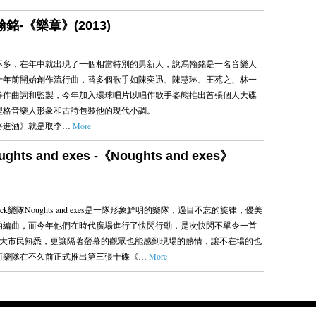
翰銘-《樂章》(2013)
不多，在年中就出現了一個相當特別的男新人，說馮翰銘是一名音樂人
十年前開始創作流行曲，替多個歌手如陳奕迅、陳慧琳、王苑之、林一
等作曲詞和監製，今年加入環球唱片以唱作歌手姿態推出首張個人大碟
型格音樂人形象和古詩包裝他的現代小調。
將進酒》就是取李…
More
ughts and exes -《Noughts and exes》
rock樂隊Noughts and exes是一隊形象鮮明的樂隊，過目不忘的旋律，優美
的編曲，而今年他們在時代廣場進行了快閃行動，是次快閃不單令一首
》為廣大市民熟悉，更讓隔著螢幕的觀眾也能感到現場的熱情，讓不在場的也
而樂隊在不久前正式推出第三張十碟《…
More