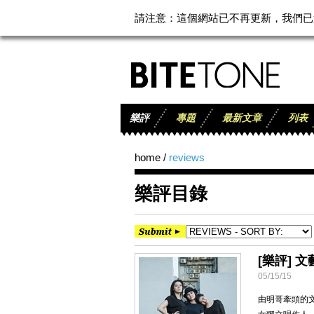
請注意：這個網站已不再更新，我們已遷至
樂評
專題
最新文章
列表
home
/
reviews
樂評目錄
[樂評] 
05/15/15
由明哥牽頭的