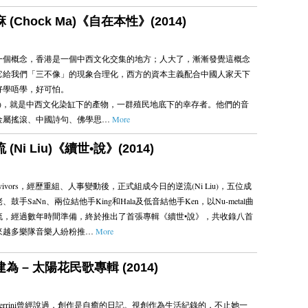
麻 (Chock Ma)《自在本性》(2014)
一個概念，香港是一個中西文化交集的地方；人大了，漸漸發覺這概念
它給我們「三不像」的現象合理化，西方的資本主義配合中國人家天下
好學唔學，好可怕。
k Ma)，就是中西文化染缸下的產物，一群殖民地底下的幸存者。他們的音
金屬搖滾、中國詩句、佛學思…
More
 (Ni Liu)《續世•說》(2014)
vivors，經歷重組、人事變動後，正式組成今日的逆流(Ni Liu)，五位成
鼓手SaNn、兩位結他手King和Hala及低音結他手Ken，以Nu-metal曲
流，經過數年時間準備，終於推出了首張專輯《續世•說》，共收錄八首
來越多樂隊音樂人紛粉推…
More
建為 – 太陽花民歌專輯 (2014)
errini曾經說過，創作是自癒的日記。視創作為生活紀錄的，不止她一