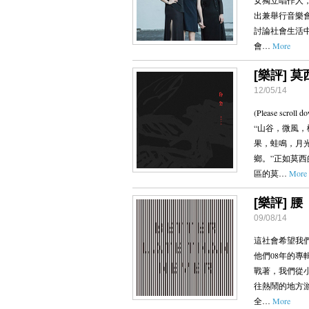
女獨立唱作人
出兼舉行音樂
討論社會生活
會…
More
[樂評] 莫西
12/05/14
(Please scroll d
“山谷，微風
果，蛙鳴，月
鄉。”正如莫
區的莫…
More
[樂評] 腰
09/08/14
這社會希望我
他們08年的
戰著，我們從
往熱鬧的地方
全…
More