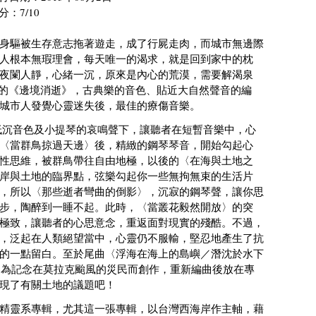
分：7/10
身驅被生存意志拖著遊走，成了行屍走肉，而城市無邊際
人根本無瑕理會，每天唯一的渴求，就是回到家中的枕
夜闌人靜，心緒一沉，原來是內心的荒漠，需要解渴泉
樂團的《邊境消逝》，古典樂的音色、貼近大自然聲音的編
城市人發覺心靈迷失後，最佳的療傷音樂。
低沉音色及小提琴的哀鳴聲下，讓聽者在短暫音樂中，心
〈當群鳥掠過天邊〉後，精緻的鋼琴琴音，開始勾起心
性思維，被群鳥帶往自由地極，以後的〈在海與土地之
岸與土地的臨界點，弦樂勾起你一些無拘無束的生活片
，所以〈那些逝者彎曲的倒影〉，沉寂的鋼琴聲，讓你思
步，陶醉到一睡不起。此時，〈當叢花毅然開放〉的突
極致，讓聽者的心思意念，重返面對現實的殘酷。不過，
，泛起在人類絕望當中，心靈仍不服輸，堅忍地產生了抗
的一點留白。至於尾曲〈浮海在海上的島嶼／潛沈於水下
，為記念在莫拉克颱風的災民而創作，重新編曲後放在專
現了有關土地的議題吧！
精靈系專輯，尤其這一張專輯，以台灣西海岸作主軸，藉