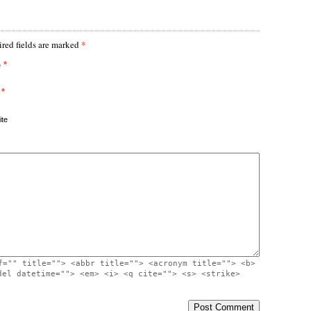
*
red fields are marked
*
e
*
te
f="" title=""> <abbr title=""> <acronym title=""> <b>
del datetime=""> <em> <i> <q cite=""> <s> <strike>