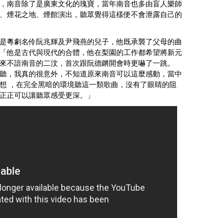
，南音除了是廣東文化的瑰寶，當年南音也多由盲人樂師
、煙花之地、煙館演出，聽眾覺得這樣便不會泄露自己的
是粵劇名伶阮兆輝及尹飛燕的兒子，他既承襲了父母的曲
「他是古代與現代的合體，他在梨園的工作都希望將新元
來不諳南音的二汶，首次跟阮德鏘開會時更嚇了一跳。
聽，我真的很意外，不知道原來南音可以這麼感動，當中
想 ，在完全黑暗的環境聽這一類歌曲，沒有了眼睛的阻
正正可以讓聽眾感受更深。」