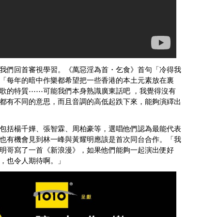
我們回首審視學習。《萬惡淫為首・乞食》首句「冷得我
「每年的暗中作樂都希望把一些香港的本土元素放在裏
歌的特質⋯⋯可能我們本身熟識廣東話吧 ，我覺得沒有
都有不同的意思，而且音調的高低起跌下來，能夠演繹出
包括楊千嬅、張智霖、周柏豪等，選唱他們認為最能代表
也有機會見到林一峰與黃耀明應該是首次同台合作。「我
明哥寫了一首《新浪漫》，如果他們能夠一起演出便好
，也令人期待啊。」