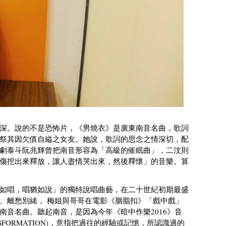
深。說的不是恐怖片，《男燒衣》是廣東南音名曲，歌詞
祭其因欠債自縊之女友。她說，歌詞的思念之情深切，配
劇泰斗阮兆輝曾把南音形容為「高級的催眠曲」，二汶則
傷挖出來釋放，讓人盡情哭出來，然後釋懷」的音樂。算
如唱，唱猶如說」的獨特說唱曲藝，在二十世紀初期最盛
、離愁別緒， 梅姐與哥哥在電影《胭脂扣》「戲中戲」
南音名曲。聽起南音，是因為今年《暗中作樂2016》音
FORMATION)，意指把過往的經驗或記憶，所認識過的