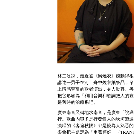
林二汶說，最近被《男燒衣》感動得很
講述一男子在河上舟中燒衣紙祭品，吊
上情感豐富的歌者演出，令人動容。粵
把它形容為「利用音樂和歌詞把人的哀
是舊時的治癒系吧。
廣東南音又稱地水南音，是廣東「說猶
行。歌曲內容多是抒發個人的坎坷遭遇
演唱的《客途秋恨》都是較為人熟悉的
樂會把主題定為「重蒐舊好」（TRANS